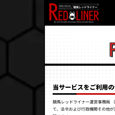
LOGIN
ログイン
RESULT
的中実績
REVIEW
ユーザーレビュー
CONTACT
お問合せ
CONTENTS
当サービスをご利用の
コンテンツ
競馬レッドライナー運営事務局 
て、法令および行政機関その他が