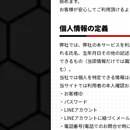
努めます。
選ばれる理由
よくある質問
お客様が安心してご利用頂けるよ
個人情報の定義
PRIVACY POLICY
弊社では、弊社の本サービスを利
プライバシーポリシー
RULE
れる氏名、生年月日その他の記述
利用規約
OUTLINE
できるもの（当該情報だけでは識
特定商取引法に基づく表記
む）。
LEGAL
当社では個人を特定できる情報は
競馬法に関する記載事項
当サイトでは利用者の本人確認お
・お客様ID
・パスワード
・LINEアカウント
・LINEアカウントに紐づくメー
・電話番号(電話でのお問合せ時に